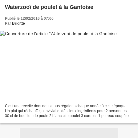
Waterzooï de poulet à la Gantoise
Publié le 12/02/2016 à 07:00
Par
Brigitte
C'est une recette dont nous nous régalons chaque année à cette époque.
Un plat qui réchauffe, convivial et délicieux Ingrédients pour 2 personnes :
30 cl de bouillon de poule 2 blancs de poulet 3 carottes 1 poireau coupé en
rondelles 1 oignon coupé en...