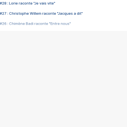
28 : Lorie raconte "Je vais vite"
#27 : Christophe Willem raconte "Jacques a dit"
#26 : Chimène Badi raconte "Entre nous"
#25 : Indochine raconte "3e sexe"
#24 : Zaho raconte "C'est chelou"
#23 : Patrick Bruel raconte "Au café des délices"
#22 : Kyo raconte "Le chemin"
#21 : Nolwenn Leroy raconte "Cassé"
#20 : Patrick Hernandez raconte "Born to be alive"
#19 : Lorie raconte "Près de moi"
#18 : Michael Jones raconte "A nos actes manqués" (avec Jean-Jacque
#17 : Khaled raconte "Aïcha"
#16 : Corneille raconte "Parce qu'on vient de loin"