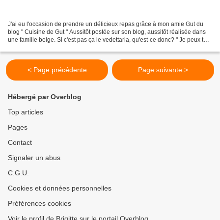
J'ai eu l'occasion de prendre un délicieux repas grâce à mon amie Gut du
blog " Cuisine de Gut " Aussitôt postée sur son blog, aussitôt réalisée dans
une famille belge. Si c'est pas ça le vedettaria, qu'est-ce donc? " Je peux te
dire mon amie que nous...
< Page précédente
Page suivante >
Hébergé par Overblog
Top articles
Pages
Contact
Signaler un abus
C.G.U.
Cookies et données personnelles
Préférences cookies
Voir le profil de Brigitte sur le portail Overblog