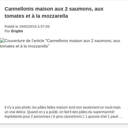
Cannellonis maison aux 2 saumons, aux
tomates et à la mozzarella
Publié le 19/02/2016 à 07:00
Par
Brigitte
Il n'y a pas photo: les pâtes faites maison sont non seulement un must mais
un vrai délice. Quand on y a goûté, on fait fi des pâtes du supermarché!
Ingrédients pour 2 personnes ( 6 gros cannellonis ): 1 gousse d'ail 1 pavé de
saumon de +/-200 g 2 belles...