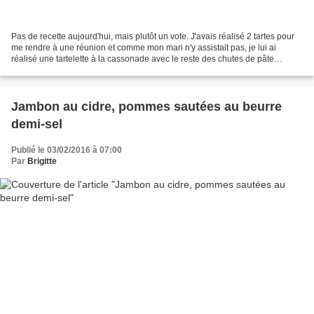
Pas de recette aujourd'hui, mais plutôt un vote. J'avais réalisé 2 tartes pour
me rendre à une réunion et comme mon mari n'y assistait pas, je lui ai
réalisé une tartelette à la cassonade avec le reste des chutes de pâte
Comme je n'ai pas le temps de...
Jambon au cidre, pommes sautées au beurre
demi-sel
Publié le 03/02/2016 à 07:00
Par
Brigitte