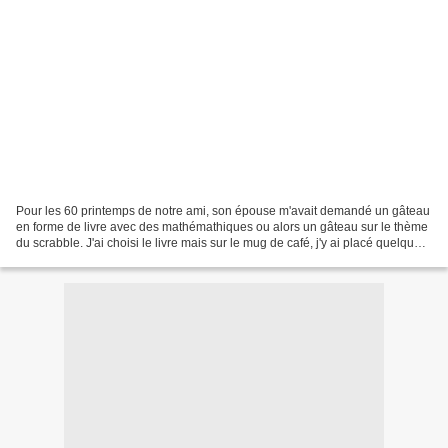
Pour les 60 printemps de notre ami, son épouse m'avait demandé un gâteau
en forme de livre avec des mathémathiques ou alors un gâteau sur le thème
du scrabble. J'ai choisi le livre mais sur le mug de café, j'y ai placé quelques
cases. Mon mari m'a aidé...