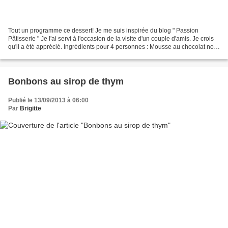
Tout un programme ce dessert! Je me suis inspirée du blog " Passion
Pâtisserie " Je l'ai servi à l'occasion de la visite d'un couple d'amis. Je crois
qu'il a été apprécié. Ingrédients pour 4 personnes : Mousse au chocolat noir:
27 g de jaune d'oeuf 200...
Bonbons au sirop de thym
Publié le 13/09/2013 à 06:00
Par
Brigitte