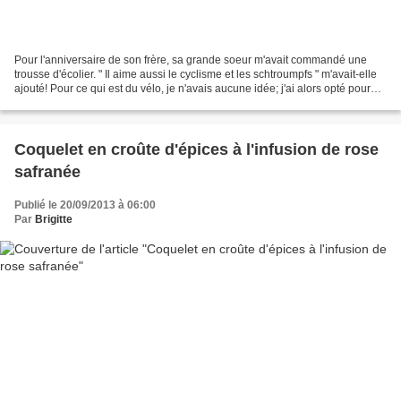
Pour l'anniversaire de son frère, sa grande soeur m'avait commandé une
trousse d'écolier. " Il aime aussi le cyclisme et les schtroumpfs " m'avait-elle
ajouté! Pour ce qui est du vélo, je n'avais aucune idée; j'ai alors opté pour
les schtroumpfs. Mes...
Coquelet en croûte d'épices à l'infusion de rose
safranée
Publié le 20/09/2013 à 06:00
Par
Brigitte