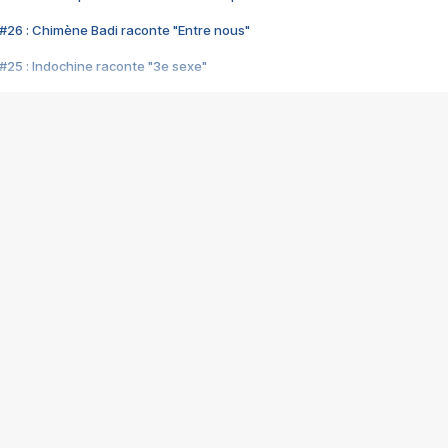
#26 : Chimène Badi raconte "Entre nous"
#25 : Indochine raconte "3e sexe"
#24 : Zaho raconte "C'est chelou"
#23 : Patrick Bruel raconte "Au café des délices"
#22 : Kyo raconte "Le chemin"
#21 : Nolwenn Leroy raconte "Cassé"
#20 : Patrick Hernandez raconte "Born to be alive"
#19 : Lorie raconte "Près de moi"
#18 : Michael Jones raconte "A nos actes manqués" (avec Jean-Jacque
#17 : Khaled raconte "Aïcha"
#16 : Corneille raconte "Parce qu'on vient de loin"
#15 : Indochine raconte "L'aventurier"