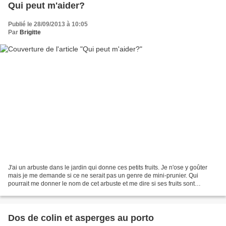
Qui peut m'aider?
Publié le 28/09/2013 à 10:05
Par
Brigitte
J'ai un arbuste dans le jardin qui donne ces petits fruits. Je n'ose y goûter
mais je me demande si ce ne serait pas un genre de mini-prunier. Qui
pourrait me donner le nom de cet arbuste et me dire si ses fruits sont
comestibles et si oui, comment les...
Dos de colin et asperges au porto