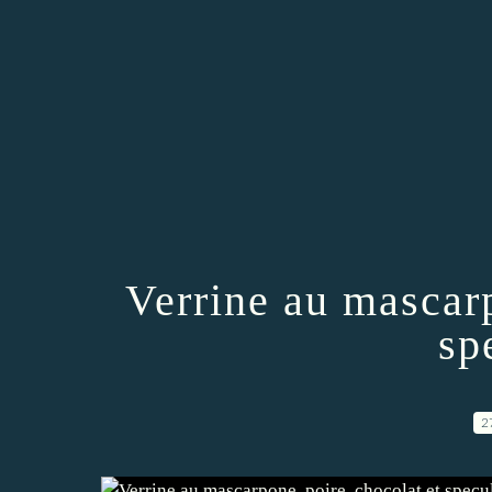
Verrine au mascarp
sp
2