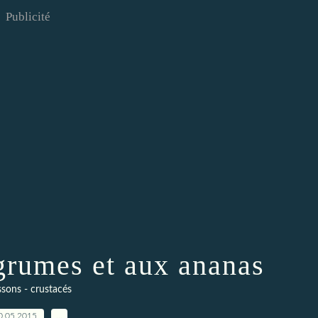
Publicité
grumes et aux ananas
ssons - crustacés
0.05.2015
…