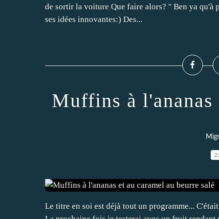
de sortir la voiture Que faire alors? " Ben ya qu'à 
ses idées innovantes:) Des...
Muffins à l'ananas
Mign
2
Le titre en soi est déjà tout un programme... C'éta
La prochaine fois je testerai avec un fruit rendant