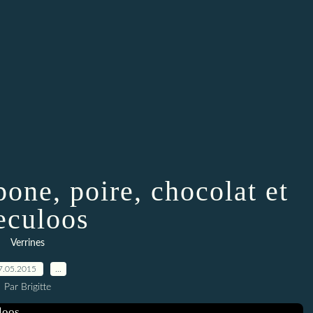
one, poire, chocolat et
eculoos
Verrines
7.05.2015
…
Par Brigitte