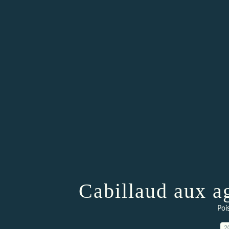
Cabillaud aux a
Poi
2