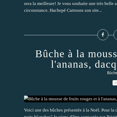
sera la meilleure! Je vous souhaite une très belle 
circonstance. Hachepé Cartoons son site...
Bûche à la mousse
l'ananas, dacq
Bûches
2
Voici une des bûches présentée à la Noël. Pour la dé
nuits blanches" Je viens d'être contactée par Brigitt