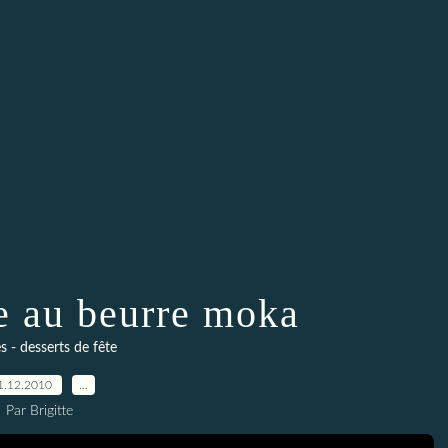
 au beurre moka
 - desserts de fête
1.12.2010
…
Par Brigitte