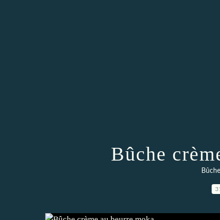
Bûche crème
Bûches
3