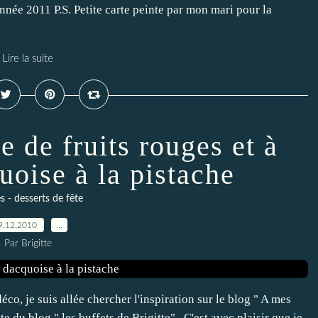
année 2011 P.S. Petite carte peinte par mon mari pour la
Lire la suite
 de fruits rouges et à
uoise à la pistache
 - desserts de fête
9.12.2010
…
Par Brigitte
co, je suis allée chercher l'inspiration sur le blog " A mes
e du blog " les buffets de Brigitte" . C'est avec plaisir que je