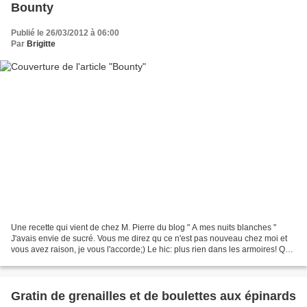
Bounty
Publié le 26/03/2012 à 06:00
Par
Brigitte
Une recette qui vient de chez M. Pierre du blog " A mes nuits blanches "
J'avais envie de sucré. Vous me direz qu ce n'est pas nouveau chez moi et
vous avez raison, je vous l'accorde;) Le hic: plus rien dans les armoires! Que
du chocolat! Pour moi, ce...
Gratin de grenailles et de boulettes aux épinards