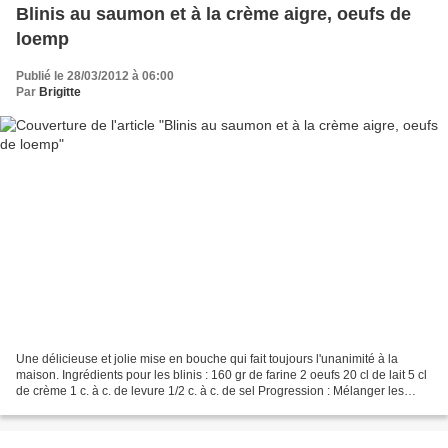
Blinis au saumon et à la crème aigre, oeufs de
loemp
Publié le 28/03/2012 à 06:00
Par
Brigitte
Une délicieuse et jolie mise en bouche qui fait toujours l'unanimité à la
maison. Ingrédients pour les blinis : 160 gr de farine 2 oeufs 20 cl de lait 5 cl
de crème 1 c. à c. de levure 1/2 c. à c. de sel Progression : Mélanger les
jaunes d'oeufs avec...