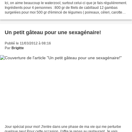
Ici, on aime beaucoup le waterzooï; surtout celui-ci que je fais régulièrement.
Ingrédients pour 4 personnes : 800 gr de filets de cabillaud 12 gambas
surgelées pour moi 500 gr d'émincé de légumes ( poireaux, céleri, carottes )
100 gr d'épinards en branches...
Un petit gâteau pour une sexagénaire!
Publié le 11/03/2012 à 08:16
Par
Brigitte
Jour spécial pour moi! J'entre dans une phase de ma vie qui me perturbe
quelque peu! Pour cette occasion, j'offre le repas au restaurant. Je vais