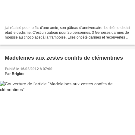
j'ai réalisé pour le fils d'une amie, son gâteau d'anniversaire. Le thème choisi
était le cyclisme. C'est un gâteau pour 25 personnes. 3 Génoises garnies de
mousse au chocolat et à la framboise. Elles ont été garnies et recouvertes de
pâte à sucre le...
Madeleines aux zestes confits de clémentines
Publié le 16/03/2012 à 07:00
Par
Brigitte