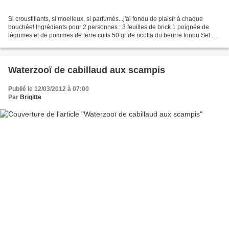
Si croustillants, si moelleux, si parfumés...j'ai fondu de plaisir à chaque
bouchée! Ingrédients pour 2 personnes : 3 feuilles de brick 1 poignée de
légumes et de pommes de terre cuits 50 gr de ricotta du beurre fondu Sel et
poivre Progression : Mélanger...
Waterzooï de cabillaud aux scampis
Publié le 12/03/2012 à 07:00
Par
Brigitte