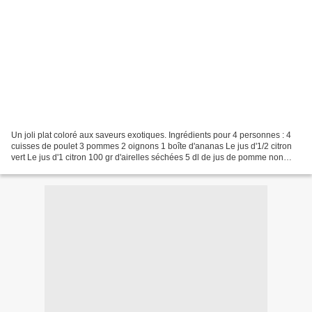
Un joli plat coloré aux saveurs exotiques. Ingrédients pour 4 personnes : 4
cuisses de poulet 3 pommes 2 oignons 1 boîte d'ananas Le jus d'1/2 citron
vert Le jus d'1 citron 100 gr d'airelles séchées 5 dl de jus de pomme non
sucré 1 dl du jus d'ananas...