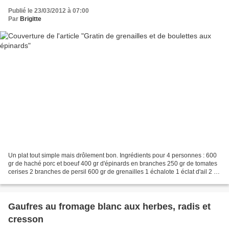
Publié le 23/03/2012 à 07:00
Par
Brigitte
Un plat tout simple mais drôlement bon. Ingrédients pour 4 personnes : 600
gr de haché porc et boeuf 400 gr d'épinards en branches 250 gr de tomates
cerises 2 branches de persil 600 gr de grenailles 1 échalote 1 éclat d'ail 2 dl
d'Alpro soja cuisine 125...
Gaufres au fromage blanc aux herbes, radis et
cresson