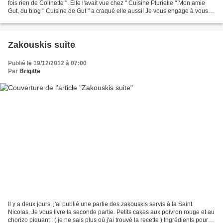
fois rien de Colinette ". Elle l'avait vue chez " Cuisine Plurielle " Mon amie
Gut, du blog " Cuisine de Gut " a craqué elle aussi! Je vous engage à vous
rendre chez mes 2...
Zakouskis suite
Publié le 19/12/2012 à 07:00
Par
Brigitte
Il y a deux jours, j'ai publié une partie des zakouskis servis à la Saint
Nicolas. Je vous livre la seconde partie. Petits cakes aux poivron rouge et au
chorizo piquant : ( je ne sais plus où j'ai trouvé la recette ) Ingrédients pour