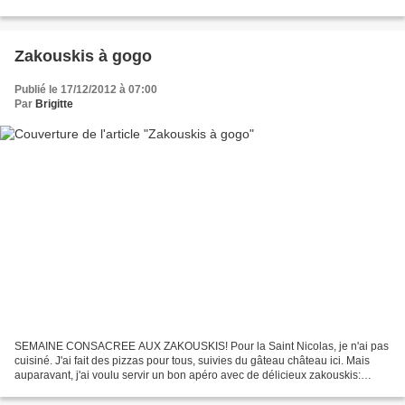
+/- 15 petits cakes...
Zakouskis à gogo
Publié le 17/12/2012 à 07:00
Par
Brigitte
SEMAINE CONSACREE AUX ZAKOUSKIS! Pour la Saint Nicolas, je n'ai pas
cuisiné. J'ai fait des pizzas pour tous, suivies du gâteau château ici. Mais
auparavant, j'ai voulu servir un bon apéro avec de délicieux zakouskis:
Médaillons de jambon d'York en aspics...