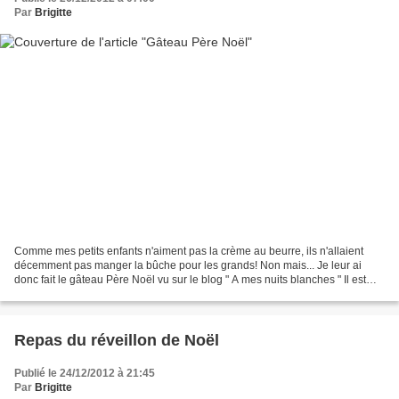
Par
Brigitte
Comme mes petits enfants n'aiment pas la crème au beurre, ils n'allaient
décemment pas manger la bûche pour les grands! Non mais... Je leur ai
donc fait le gâteau Père Noël vu sur le blog " A mes nuits blanches " Il est
loin, très loin d'être aussi beau;...
Repas du réveillon de Noël
Publié le 24/12/2012 à 21:45
Par
Brigitte