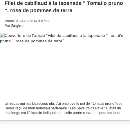
Filet de cabillaud à la tapenade " Tomat'o pruno
", rose de pommes de terre
Publié le 24/02/2014 à 07:00
Par
Brigitte
Un repas qui m'a beaucoup plu. J'ai employé le pot de " tomat'o pruno "que
j'avais reçu de mon nouveau partenaire " Les Saveurs d'Ovalie " C'était un
challenge car l'étiquette indiquait que cette purée convenait pour les toasts
le foie gras ou la viande....