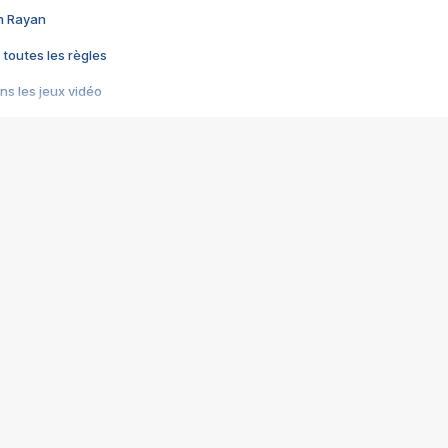
im Rayan
 toutes les règles
s les jeux vidéo
us choquant de Rockstar ? - Le scandale BULLY
e plus moche de Steam
du RÊVE tourne au CAUCHEMAR
pendant 8 heures
it… à tort
umiliés par un jeu vidéo
ire - Final Fantasy 8
ti un empire - Age of Empires
story DOFUS