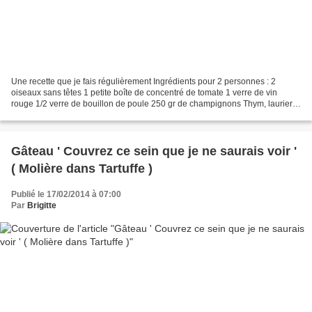
Une recette que je fais régulièrement Ingrédients pour 2 personnes : 2
oiseaux sans têtes 1 petite boîte de concentré de tomate 1 verre de vin
rouge 1/2 verre de bouillon de poule 250 gr de champignons Thym, laurier
Huile d'olive 2 échalotes Sel, poivre...
Gâteau ' Couvrez ce sein que je ne saurais voir '
( Molière dans Tartuffe )
Publié le 17/02/2014 à 07:00
Par
Brigitte