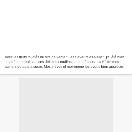
Avec les fruits mijotés du site de vente " Les Saveurs d'Ovalie ", j'ai été bien
inspirée en réalisant ces délicieux muffins pour la " pause café " de mes
ateliers de pâte à sucre. Mes élèves et moi-même les avons bien apprécié.
Merci Valérie! Ingrédients...