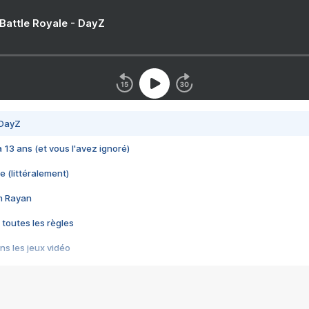
 Battle Royale - DayZ
 DayZ
 a 13 ans (et vous l'avez ignoré)
e (littéralement)
im Rayan
 toutes les règles
s les jeux vidéo
us choquant de Rockstar ? - Le scandale BULLY
e plus moche de Steam