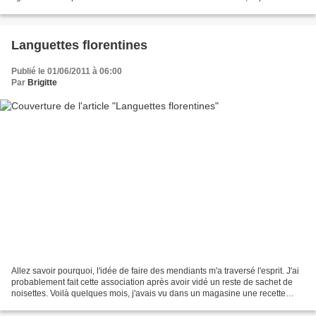
de " vacancière " ne pouvant...
Languettes florentines
Publié le 01/06/2011 à 06:00
Par
Brigitte
Allez savoir pourquoi, l'idée de faire des mendiants m'a traversé l'esprit. J'ai
probablement fait cette association après avoir vidé un reste de sachet de
noisettes. Voilà quelques mois, j'avais vu dans un magasine une recette
originale que j'avais recopiée....