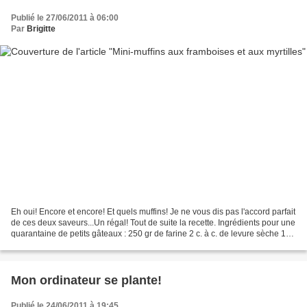
Publié le 27/06/2011 à 06:00
Par
Brigitte
Eh oui! Encore et encore! Et quels muffins! Je ne vous dis pas l'accord parfait
de ces deux saveurs...Un régal! Tout de suite la recette. Ingrédients pour une
quarantaine de petits gâteaux : 250 gr de farine 2 c. à c. de levure sèche 1
pincée de sel 100...
Mon ordinateur se plante!
Publié le 24/06/2011 à 19:45