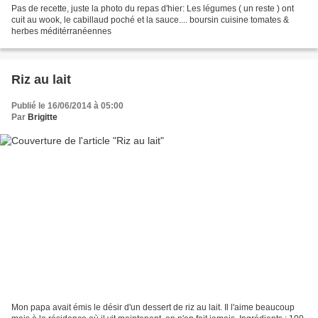
Pas de recette, juste la photo du repas d'hier: Les légumes ( un reste ) ont
cuit au wook, le cabillaud poché et la sauce.... boursin cuisine tomates &
herbes méditérranéennes
Riz au lait
Publié le 16/06/2014 à 05:00
Par
Brigitte
Mon papa avait émis le désir d'un dessert de riz au lait. Il l'aime beaucoup