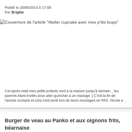
Publié le 28/06/2014 à 17:08
Par
Brigitte
Cet après-midi mes petits enfants sont à la maison jusqu'à demain... les
parents étant invités pour aller guincher à un mariage ;) C'est la fin de
l'année scolaire et cela s'est senti lors de leurs moulages en PAS. l'école est
finie donc c'est terminé...
Burger de veau au Panko et aux oignons frits,
béarnaise