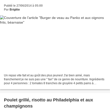
Publié le 27/06/2014 à 05:00
Par
Brigitte
Un repas vite fait et au goût des plus jeunes! J'ai bien aimé, mais
franchement je ne suis pas une " fan" de ce genre de nourriture. Ingrédients
pour 4 personnes : 2 tomates 8 tranches de gruyère 4 petits pains à
hamburger Poivre, sel 1 oignon Pour les...
Poulet grillé, risotto au Philadelphia et aux
champignons