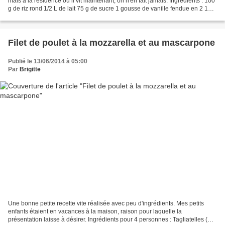
mais à la résidence où il vit maintenant, on n'en fait jamais. Ingrédients : 100
g de riz rond 1/2 L de lait 75 g de sucre 1 gousse de vanille fendue en 2 1
écorce d'orange prélevée...
Filet de poulet à la mozzarella et au mascarpone
Publié le 13/06/2014 à 05:00
Par
Brigitte
Une bonne petite recette vite réalisée avec peu d'ingrédients. Mes petits
enfants étaient en vacances à la maison, raison pour laquelle la
présentation laisse à désirer. Ingrédients pour 4 personnes : Tagliatelles (