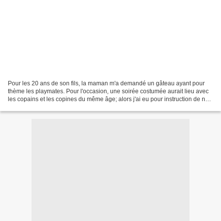
Pour les 20 ans de son fils, la maman m'a demandé un gâteau ayant pour
thème les playmates. Pour l'occasion, une soirée costumée aurait lieu avec
les copains et les copines du même âge; alors j'ai eu pour instruction de ne
pas trop " dénuder" le buste...