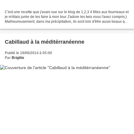
C'est une recette que j'avais vue sur le blog de 1,2,3 4 filles aux fourneaux et
je m'étais jurée de les faire à mon tour J'adore les twix vous l'avez compris;)
Malheureusement, dans ma précipitation, ils sont loin d'être aussi beaux que
les originaux;...
Cabillaud à la méditérranéenne
Publié le 18/06/2014 à 05:00
Par
Brigitte