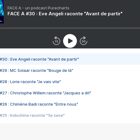
FACE A - un podcast Purecharts
FACE A #30 : Eve Angeli raconte "Avant de partir"
#30 : Eve Angeli raconte "Avant de partir"
#29 : MC Solaar raconte "Bouge de là"
28 : Lorie raconte "Je vais vite"
#27 : Christophe Willem raconte "Jacques a dit"
#26 : Chimène Badi raconte "Entre nous"
#25 : Indochine raconte "3e sexe"
#24 : Zaho raconte "C'est chelou"
#23 : Patrick Bruel raconte "Au café des délices"