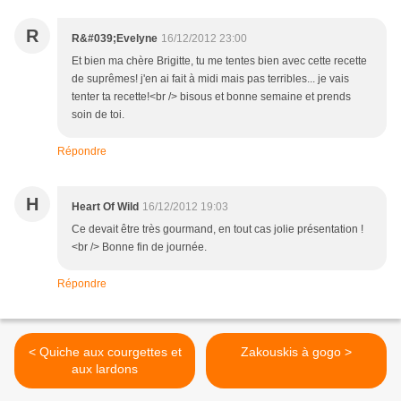
R
R&#039;Evelyne
16/12/2012 23:00
Et bien ma chère Brigitte, tu me tentes bien avec cette recette
de suprêmes! j'en ai fait à midi mais pas terribles... je vais
tenter ta recette!<br /> bisous et bonne semaine et prends
soin de toi.
Répondre
H
Heart Of Wild
16/12/2012 19:03
Ce devait être très gourmand, en tout cas jolie présentation !
<br /> Bonne fin de journée.
Répondre
< Quiche aux courgettes et
Zakouskis à gogo >
aux lardons