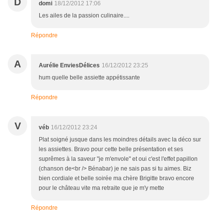
D
domi
18/12/2012 17:06
Les ailes de la passion culinaire....
Répondre
A
Aurélie EnviesDélices
16/12/2012 23:25
hum quelle belle assiette appétissante
Répondre
V
véb
16/12/2012 23:24
Plat soigné jusque dans les moindres détails avec la déco sur
les assiettes. Bravo pour cette belle présentation et ses
suprêmes à la saveur "je m'envole" et oui c'est l'effet papillon
(chanson de<br /> Bénabar) je ne sais pas si tu aimes. Biz
bien cordiale et belle soirée ma chère Brigitte bravo encore
pour le château vite ma retraite que je m'y mette
Répondre